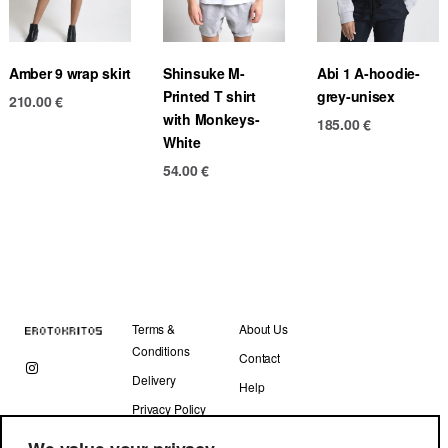
Amber 9 wrap skirt
Shinsuke M-
Abi 1 A-hoodie-
Printed T shirt
grey-unisex
210.00
€
with Monkeys-
185.00
€
White
54.00
€
Terms &
About Us
Conditions
Contact
Delivery
Help
Privacy Policy