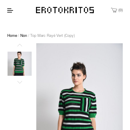
0
Home
/
Non
/ Top Marc Rayé Vert (Copy)