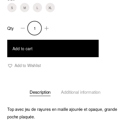
S
M
L
XL
Qty
Top
Marc
Rayé
Add to cart
Vert
(Copy)
Add to Wishlist
quantity
Description
Additional information
Top avec jeu de rayures en maille ajourée et opaque, grande
poche plaquée.