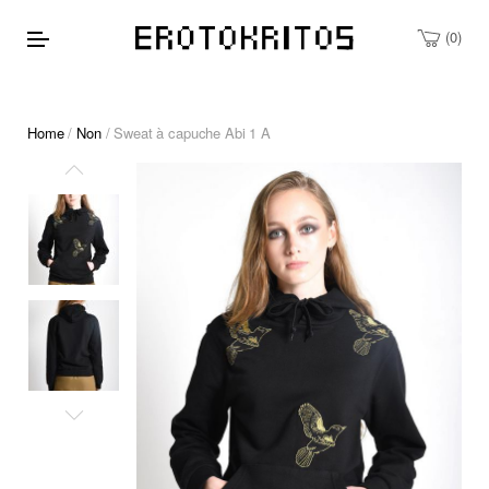
0
Home
/
Non
/ Sweat à capuche Abi 1 A