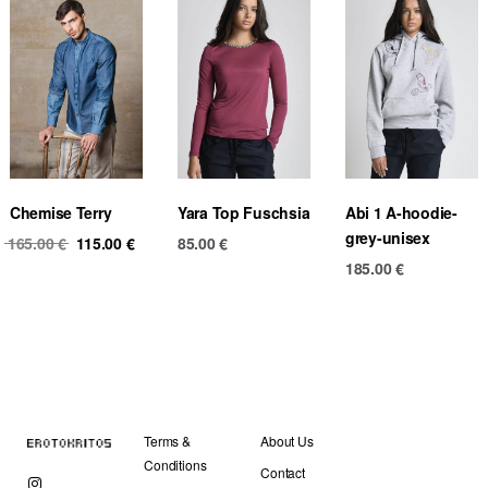
Chemise Terry
Yara Top Fuschsia
Abi 1 A-hoodie-
grey-unisex
Original
Current
165.00
€
115.00
€
85.00
€
price
price
185.00
€
was:
is:
165.00 €.
115.00 €.
Terms &
About Us
Conditions
Contact