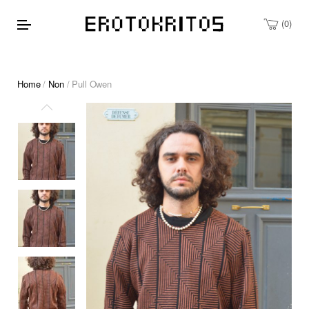
0
Home
/
Non
/ Pull Owen