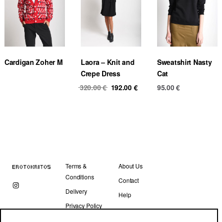
Cardigan Zoher M
Laora – Knit and
Sweatshirt Nasty
Crepe Dress
Cat
Original
Current
320.00
€
192.00
€
95.00
€
price
price
was:
is:
320.00 €.
192.00 €.
Terms &
About Us
Conditions
Contact
Delivery
Help
Privacy Policy