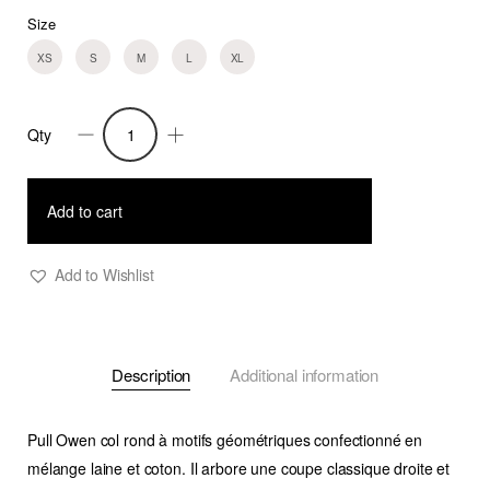
Size
XS
S
M
L
XL
Qty
Pull
Owen
quantity
Add to cart
Add to Wishlist
Description
Additional information
Pull Owen col rond à motifs géométriques confectionné en
mélange laine et coton. Il arbore une coupe classique droite et