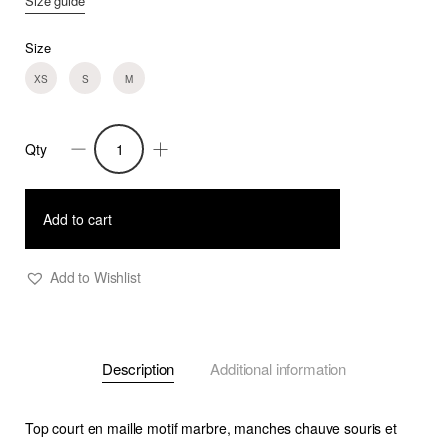
Size guide
Size
XS
S
M
Qty
Top
Yasmine
quantity
Add to cart
Add to Wishlist
Description
Additional information
Top court en maille motif marbre, manches chauve souris et