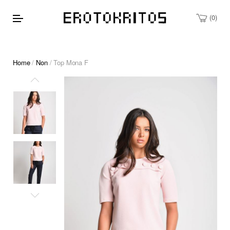
0
Home
/
Non
/ Top Mona F