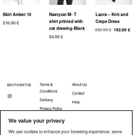
Skirt Amber 10
Nastycat M- T
Laora – Knit and
shirt printed with
Crepe Dress
210.00
€
cat drawing-Black
Original
Cu
320.00
€
192.00
€
price
pr
54.00
€
was:
is
320.00 €.
19
Terms &
About Us
Conditions
Contact
Delivery
Help
Privacy Policy
We value your privacy
We use cookies to enhance your browsing experience, serve