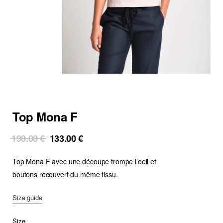
Top Mona F
Original
Current
190.00
€
133.00
€
price
price
Top Mona F avec une découpe trompe l’oeil et
was:
is:
190.00 €.
133.00 €.
boutons recouvert du même tissu.
Size guide
Size