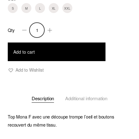
S
M
L
XL
XXL
Qty
Top
Mona
F
Add to cart
quantity
Add to Wishlist
Description
Additional information
Top Mona F avec une découpe trompe l’oeil et boutons
recouvert du même tissu.