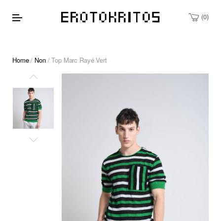
0
Home
/
Non
/ Top Marc Rayé Vert