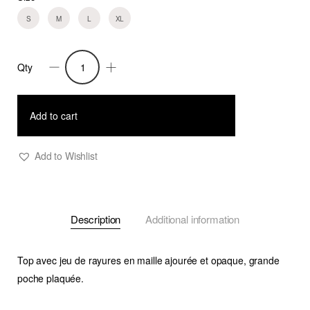
S
M
L
XL
Qty
Top
Marc
Rayé
Add to cart
Vert
quantity
Add to Wishlist
Description
Additional information
Top avec jeu de rayures en maille ajourée et opaque, grande
poche plaquée.