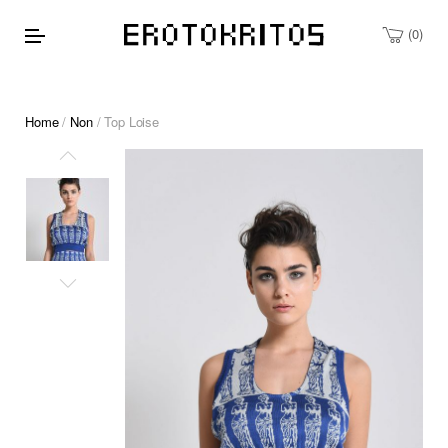
0
Home
/
Non
/ Top Loise