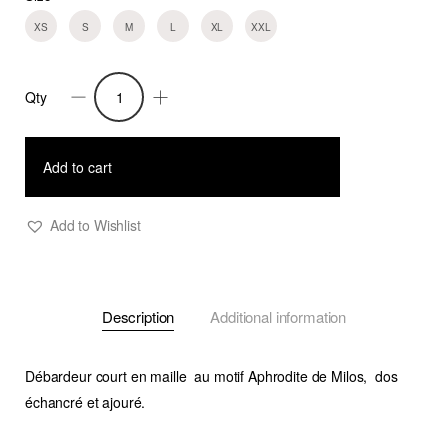
XS
S
M
L
XL
XXL
Qty
Top
Loise
quantity
Add to cart
Add to Wishlist
Description
Additional information
Débardeur court en maille au motif Aphrodite de Milos, dos
échancré et ajouré.