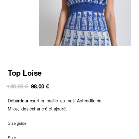
Top Loise
Original
Current
140.00
€
98.00
€
price
price
Débardeur court en maille au motif Aphrodite de
was:
is:
140.00 €.
98.00 €.
Milos, dos échancré et ajouré.
Size guide
Size