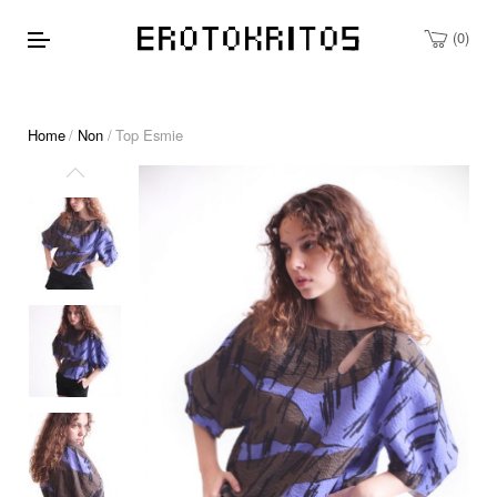
0
Home
/
Non
/ Top Esmie