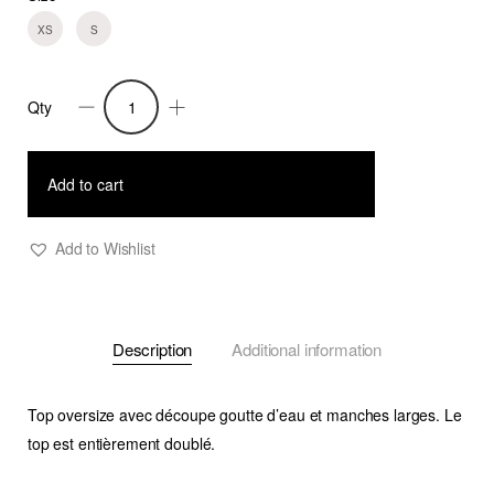
XS
S
Qty
Top
Esmie
quantity
Add to cart
Add to Wishlist
Description
Additional information
Top oversize avec découpe goutte d’eau et manches larges. Le
top est entièrement doublé.