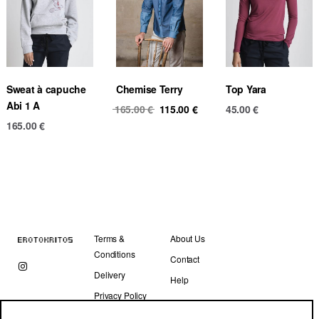
Sweat à capuche
Chemise Terry
Top Yara
Abi 1 A
Original
Current
165.00
€
115.00
€
45.00
€
price
price
165.00
€
was:
is:
165.00 €.
115.00 €.
Terms &
About Us
Conditions
Contact
Delivery
Help
Privacy Policy