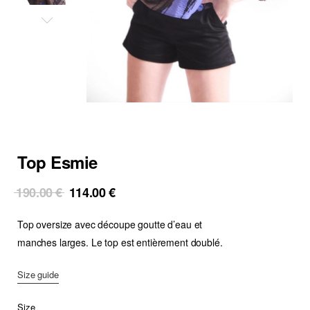
Top Esmie
Original
Current
190.00
€
114.00
€
price
price
Top oversize avec découpe goutte d’eau et
was:
is:
190.00 €.
114.00 €.
manches larges. Le top est entièrement doublé.
Size guide
Size