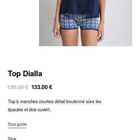
Top Dialla
Original
Current
190.00
€
133.00
€
price
price
Top à manches courtes détail boutonné sûre les
was:
is:
190.00 €.
133.00 €.
épaules et dos ouvert.
Size guide
Size