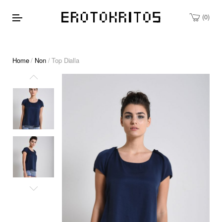
0
Home
/
Non
/ Top Dialla