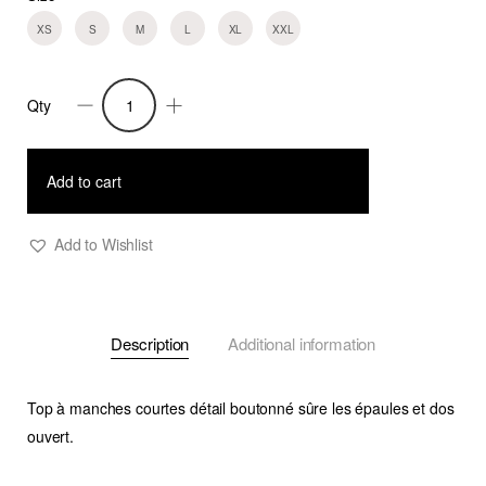
XS
S
M
L
XL
XXL
Qty
Top
Dialla
quantity
Add to cart
Add to Wishlist
Description
Additional information
Top à manches courtes détail boutonné sûre les épaules et dos
ouvert.