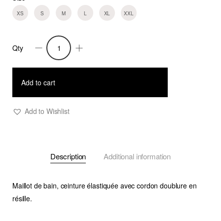
XS
S
M
L
XL
XXL
Qty
Short
maillot
de
Add to cart
bain
Fish
Add to Wishlist
quantity
Description
Additional information
Maillot de bain, ceinture élastiquée avec cordon doublure en
résille.