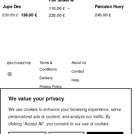
Jupe Dee
Pantalon Huey
110.00
€
–
Original
Current
230.00
€
138.00
€
240.00
€
Price
220.00
€
price
price
range:
was:
is:
110.00 €
230.00 €.
138.00 €.
through
220.00 €
Terms &
About Us
Conditions
Contact
Delivery
Help
Privacy Policy
We value your privacy
We use cookies to enhance your browsing experience, serve
personalized ads or content, and analyze our traffic. By
clicking "Accept All", you consent to our use of cookies.