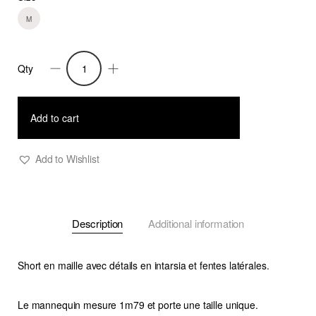
M
Qty
Short
Delos
7
Add to cart
quantity
Add to Wishlist
Description
Additional information
Short en maille avec détails en intarsia et fentes latérales.
Le mannequin mesure 1m79 et porte une taille unique.