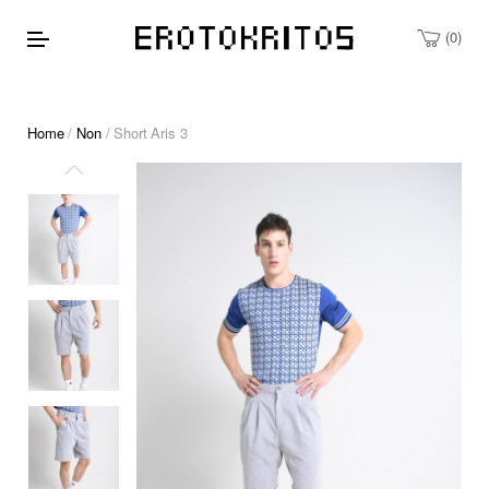
0
Home
/
Non
/ Short Aris 3