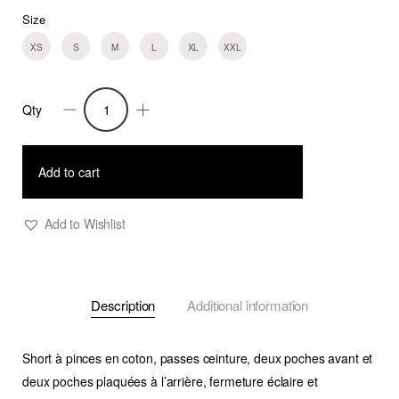
Size
XS
S
M
L
XL
XXL
Qty
Short
Aris
3
Add to cart
quantity
Add to Wishlist
Description
Additional information
Short à pinces en coton, passes ceinture, deux poches avant et
deux poches plaquées à l’arrière, fermeture éclaire et