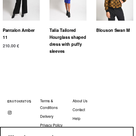
Pantalon Amber
Talia Tailored
Blouson Swan M
11
Hourglass shaped
dress with puffy
210.00
€
sleeves
Terms &
About Us
Conditions
Contact
Delivery
Help
Privacy Policy