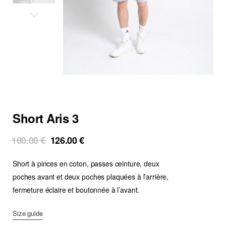
Short Aris 3
Original
Current
180.00
€
126.00
€
price
price
Short à pinces en coton, passes ceinture, deux
was:
is:
180.00 €.
126.00 €.
poches avant et deux poches plaquées à l’arrière,
fermeture éclaire et boutonnée à l’avant.
Size guide