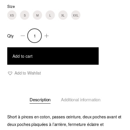
Size
XS
S
M
L
XL
XXL
Qty
Short
Aris
2
Add to cart
quantity
Add to Wishlist
Description
Additional information
Short à pinces en coton, passes ceinture, deux poches avant et
deux poches plaquées à l’arrière, fermeture éclaire et