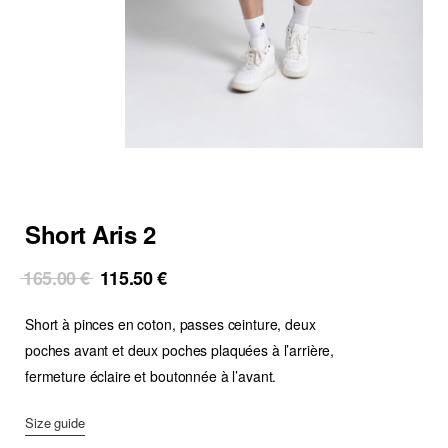
Short Aris 2
Original
Current
165.00
€
115.50
€
price
price
Short à pinces en coton, passes ceinture, deux
was:
is:
165.00 €.
115.50 €.
poches avant et deux poches plaquées à l’arrière,
fermeture éclaire et boutonnée à l’avant.
Size guide