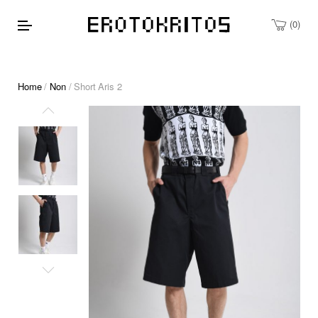
0
Home
/
Non
/ Short Aris 2