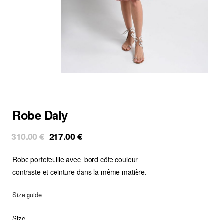
Robe Daly
Original
Current
310.00
€
217.00
€
price
price
Robe portefeuille avec bord côte couleur
was:
is:
310.00 €.
217.00 €.
contraste et ceinture dans la même matière.
Size guide
Size