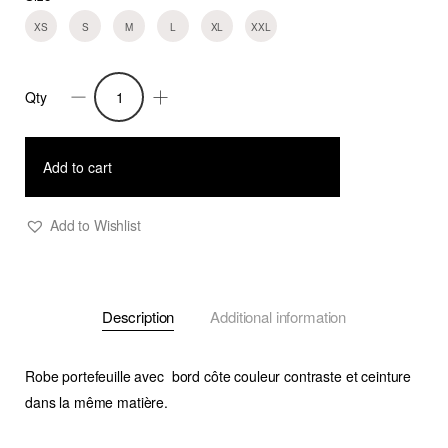
XS
S
M
L
XL
XXL
Qty
Robe
Daly
quantity
Add to cart
Add to Wishlist
Description
Additional information
Robe portefeuille avec bord côte couleur contraste et ceinture
dans la même matière.