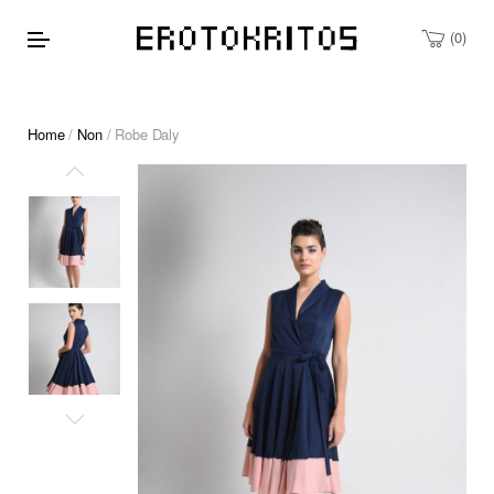
0
Home
/
Non
/ Robe Daly