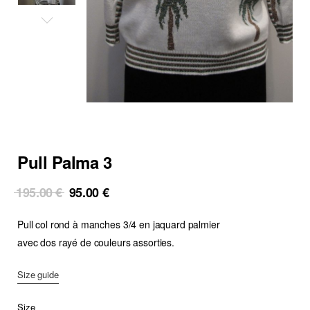
Pull Palma 3
Original
Current
195.00
€
95.00
€
price
price
Pull col rond à manches 3/4 en jaquard palmier
was:
is:
195.00 €.
95.00 €.
avec dos rayé de couleurs assorties.
Size guide
Size