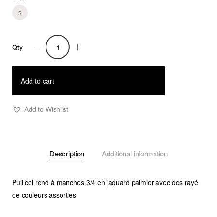
S
Qty
Pull
Palma
3
Add to cart
quantity
Add to Wishlist
Description
Additional information
Pull col rond à manches 3/4 en jaquard palmier avec dos rayé
de couleurs assorties.