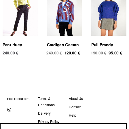
Pant Huey
Cardigan Gaetan
Pull Brandy
Original
Current
Original
Cur
240.00
€
240.00
€
120.00
€
190.00
€
95.00
€
price
price
price
pri
was:
is:
was:
is:
240.00 €.
120.00 €.
190.00 €.
95.
Terms &
About Us
Conditions
Contact
Delivery
Help
Privacy Policy