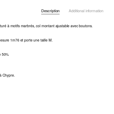
Description
Additional information
exturé à motifs marbrés, col montant ajustable avec boutons.
sure 1m76 et porte une taille M.
e 50%
à Chypre.