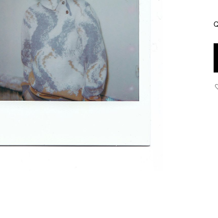
Q
P
P
q