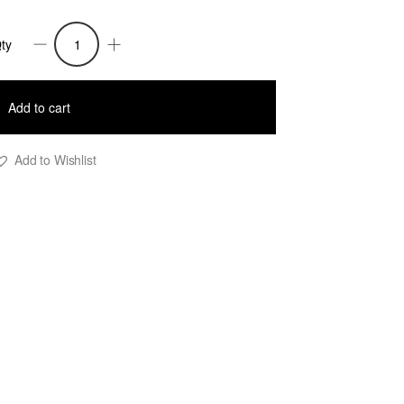
ty
ull
ablos
uantity
Add to cart
Add to Wishlist