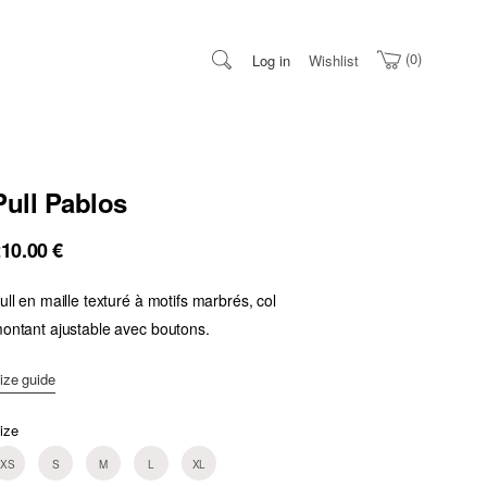
0
Log in
Wishlist
Pull Pablos
210.00
€
ull en maille texturé à motifs marbrés, col
ontant ajustable avec boutons.
ize guide
ize
XS
S
M
L
XL