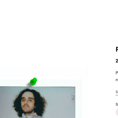
P
m
S
S