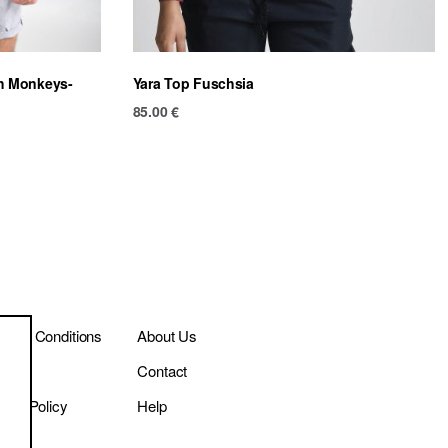
th Monkeys-
Yara Top Fuschsia
85.00
€
ms & Conditions
About Us
ivery
Contact
vacy Policy
Help