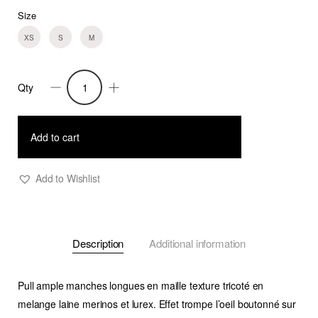
Size
XS
S
M
Qty
Pull
Nadene
quantity
Add to cart
Add to Wishlist
Description
Additional information
Pull ample manches longues en maille texture tricoté en
melange laine merinos et lurex. Effet trompe l’oeil boutonné sur