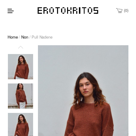
0
Home
/
Non
/ Pull Nadene