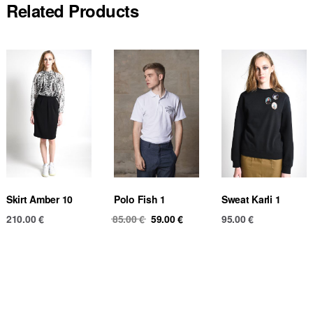
Related Products
Skirt Amber 10
Polo Fish 1
Sweat Karli 1
Original
Current
210.00
€
85.00
€
59.00
€
95.00
€
price
price
was:
is:
85.00 €.
59.00 €.