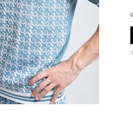
Q
P
K
q