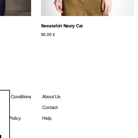
Sweatshirt Nasty Cat
95.00
€
ms & Conditions
About Us
ivery
Contact
vacy Policy
Help