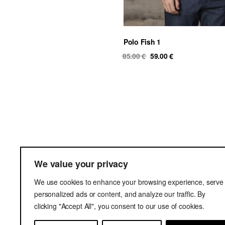
Polo Fish 1
Original
Current
85.00
€
59.00
€
price
price
was:
is:
85.00 €.
59.00 €.
Ter
We value your privacy
Del
We use cookies to enhance your browsing experience, serve
Pri
personalized ads or content, and analyze our traffic. By
clicking "Accept All", you consent to our use of cookies.