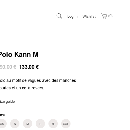
0
Log in
Wishlist
Polo Kann M
Original
Current
90.00
€
133.00
€
price
price
olo au motif de vagues avec des manches
was:
is:
190.00 €.
133.00 €.
ourtes et un col à revers.
ize guide
ize
XS
S
M
L
XL
XXL