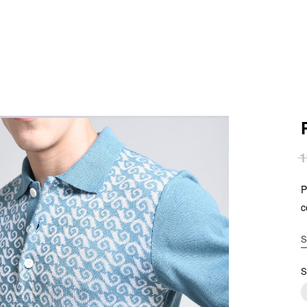
1
P
c
S
S