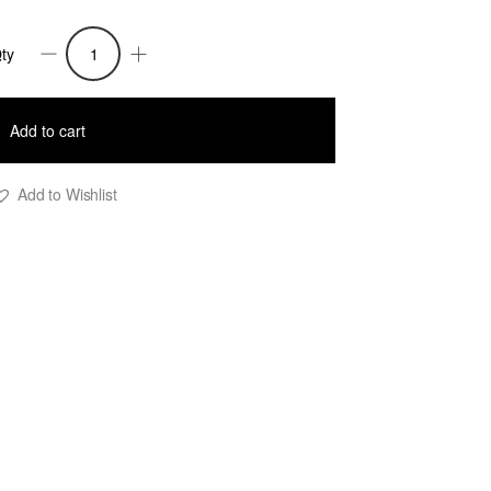
ty
olo
ann
M
Add to cart
uantity
Add to Wishlist