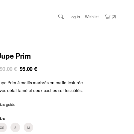
0
Log in
Wishlist
Jupe Prim
Original
Current
90.00
€
95.00
€
price
price
upe Prim à motifs marbrés en maille texturée
was:
is:
190.00 €.
95.00 €.
vec détail lamé et deux poches sur les côtés.
ize guide
ize
XS
S
M