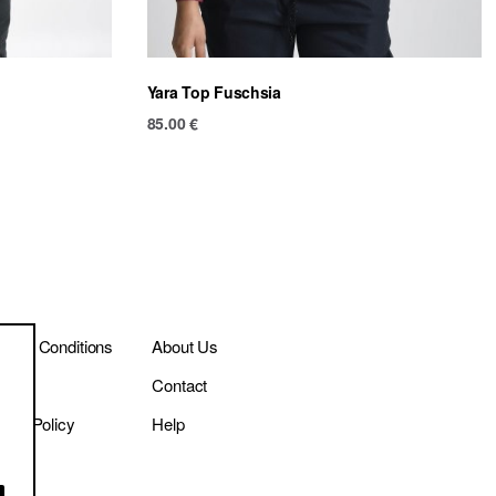
Yara Top Fuschsia
85.00
€
ms & Conditions
About Us
ivery
Contact
vacy Policy
Help