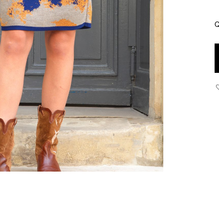
Q
J
P
q