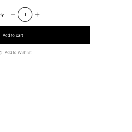
ty
upe
rim
uantity
Add to cart
Add to Wishlist