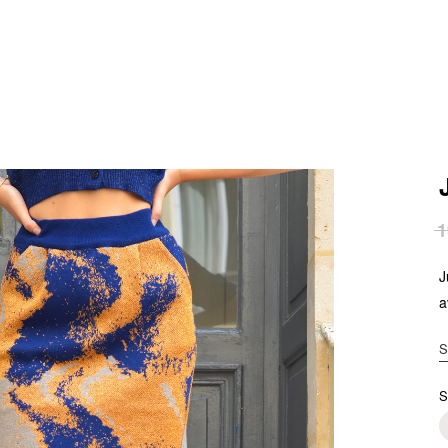
1
J
a
S
S