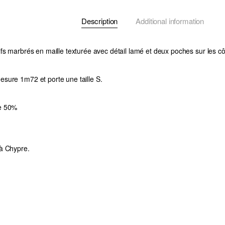
Description
Additional information
fs marbrés en maille texturée avec détail lamé et deux poches sur les cô
sure 1m72 et porte une taille S.
e 50%
à Chypre.