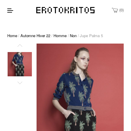
0
Home
/
Automne Hiver 22
/
Homme
/
Non
/ Jupe Palma 5