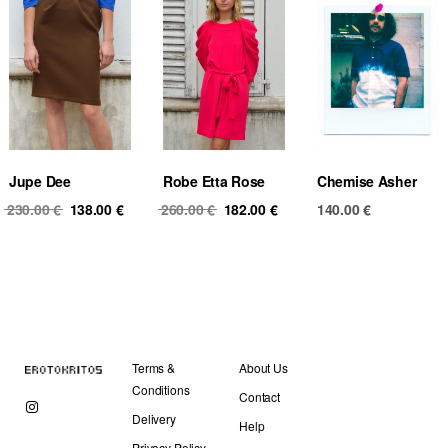
Jupe Dee
Robe Etta Rose
Chemise Asher
Original
Current
Original
Current
230.00
€
138.00
€
260.00
€
182.00
€
140.00
€
price
price
price
price
was:
is:
was:
is:
230.00 €.
138.00 €.
260.00 €.
182.00 €.
Terms &
About Us
Conditions
Contact
Delivery
Help
Privacy Policy