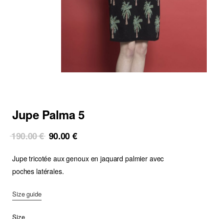
Jupe Palma 5
Original
Current
190.00
€
90.00
€
price
price
Jupe tricotée aux genoux en jaquard palmier avec
was:
is:
190.00 €.
90.00 €.
poches latérales.
Size guide
Size