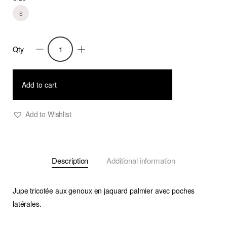
S
Qty
Jupe
Palma
5
Add to cart
quantity
Add to Wishlist
Description
Additional information
Jupe tricotée aux genoux en jaquard palmier avec poches
latérales.