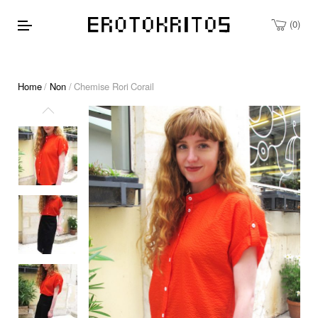
0
Home
/
Non
/ Chemise Rori Corail