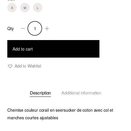
S
M
L
Qty
Chemise
Rori
Corail
Add to cart
quantity
Add to Wishlist
Description
Additional information
Chemise couleur corail en seersucker de coton avec col et
manches courtes ajustables