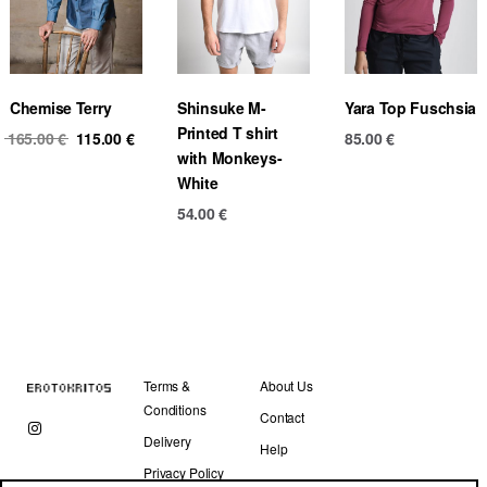
Chemise Terry
Shinsuke M-
Yara Top Fuschsia
Printed T shirt
Original
Current
165.00
€
115.00
€
85.00
€
with Monkeys-
price
price
White
was:
is:
165.00 €.
115.00 €.
54.00
€
Terms &
About Us
Conditions
Contact
Delivery
Help
Privacy Policy