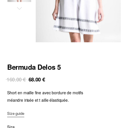
Bermuda Delos 5
Original
Current
160.00
€
68.00
€
price
price
Short en maille fine avec bordure de motifs
was:
is:
160.00 €.
68.00 €.
méandre irisée et t​ aille élastiquée.
Size guide
Size