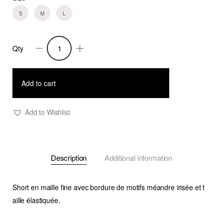
S
M
L
Qty
Bermuda
Delos
5
Add to cart
quantity
Add to Wishlist
Description
Additional information
Short en maille fine avec bordure de motifs méandre irisée et t​
aille élastiquée.